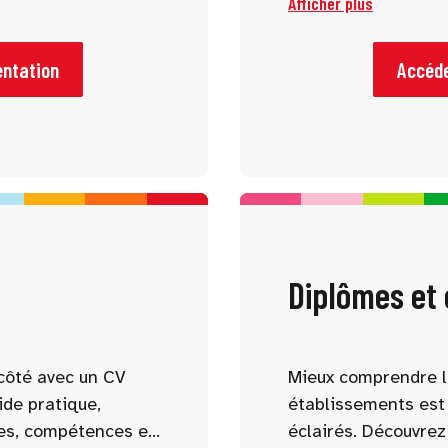
Afficher plus
 connaître et
vous accompagnent
tre profil.
comprendre les for
parcours possibles.
entation
Accéde
Diplômes et
côté avec un CV
Mieux comprendre l
ide pratique,
établissements est 
es, compétences et
éclairés. Découvrez