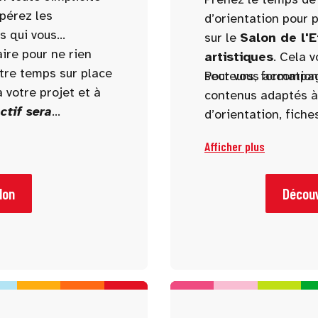
epérez les
d’orientation pour p
s qui vous
sur le
Salon de l'
aire pour ne rien
artistiques
. Cela v
otre temps sur place
secteurs, formations
Pour vous accompag
 votre projet et à
contenus adaptés à t
ctif sera
d’orientation, fiche
re du salon.
rédaction ou encor
Afficher plus
lon
Découv