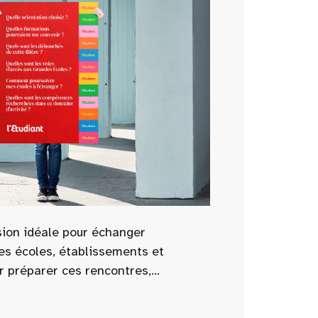
sion idéale pour échanger
es écoles, établissements et
r préparer ces rencontres,
tenant les questions essentielles à
s : admissions, programmes,