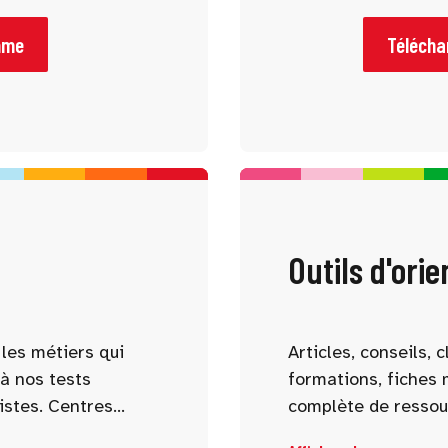
les études et les
débouchés, stages, 
lter le programme à
aidera à mener des 
mme
Téléchar
rences qui vous
Outils d'orie
les métiers qui
Articles, conseils,
à nos tests
formations, fiches 
istes. Centres
complète de ressou
, aspirations : nos
réflexion et affiner