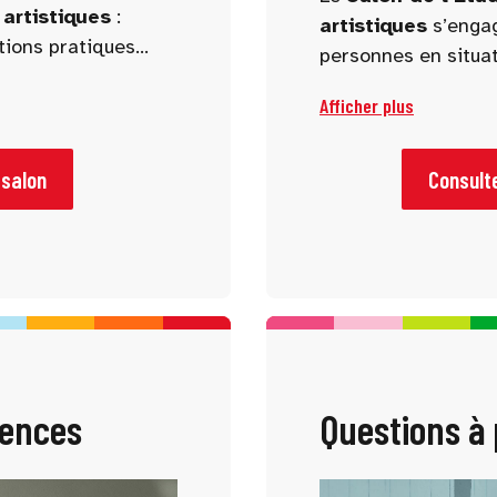
 artistiques
:
artistiques
s’engag
ations pratiques
personnes en situa
aménagements et un
Afficher plus
garantir une visite 
personnes à mobilit
 salon
Consulte
ences
Questions à