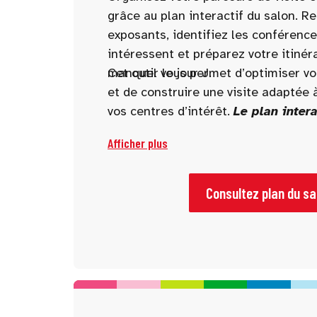
grâce au plan interactif du salon. R
exposants, identifiez les conférence
intéressent et préparez votre itinér
manquer le jour J.
Cet outil vous permet d’optimiser v
et de construire une visite adaptée à
vos centres d’intérêt.
Le plan intera
disponible 10 jours avant l’ouvertu
Afficher plus
Consultez plan du sa