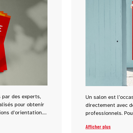
 par des experts,
Un salon est l’occa
alisés pour obtenir
directement avec d
ons d’orientation.
professionnels. Pou
as, métiers
choisissez dès main
Afficher plus
es sont abordées
poser aux exposant