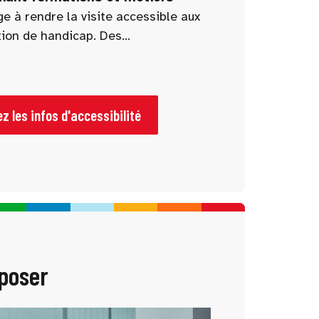
e à rendre la visite accessible aux
tion de handicap. Des
 accueil dédié sont prévus pour
fluide, confortable et inclusive aux
é réduite.
z les infos d'accessibilité
 poser