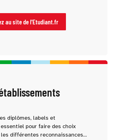
 à chaque étape pour mieux
mations, les débouchés et les
z au site de l'Etudiant.fr
 établissements
es diplômes, labels et
essentiel pour faire des choix
 les différentes reconnaissances