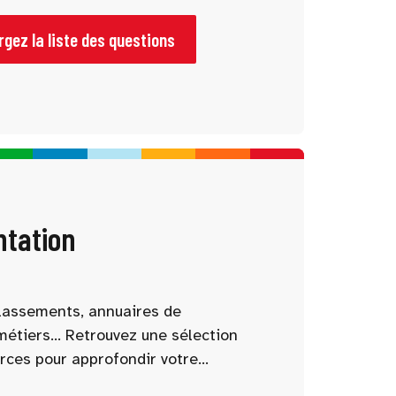
vie étudiante… Notre sélection vous
échanges utiles !
gez la liste des questions
ntation
 classements, annuaires de
métiers… Retrouvez une sélection
rces pour approfondir votre
 votre projet d’études. Nos outils