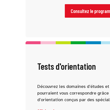
pour vous aider à mieux comprendre 
parcours possibles. Pensez à consu
Consultez le progra
l’avance et à sélectionner les confé
intéressent.
Tests d'orientation
Découvrez les domaines d’études et 
pourraient vous correspondre grâce 
d’orientation conçus par des spécial
d’intérêt, compétences, personnalité