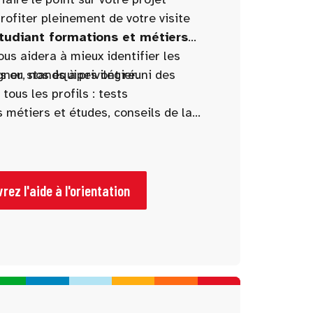
rofiter pleinement de votre visite
Etudiant formations et métiers
ous aidera à mieux identifier les
 ou stands à privilégier.
ner, nos équipes ont réuni des
ous les profils : tests
s métiers et études, conseils de la
e stands à ne pas manquer.
rez l'aide à l'orientation